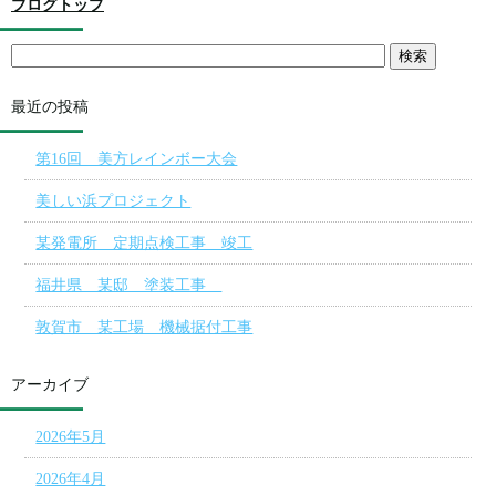
ブログトップ
最近の投稿
第16回 美方レインボー大会
美しい浜プロジェクト
某発電所 定期点検工事 竣工
福井県 某邸 塗装工事
敦賀市 某工場 機械据付工事
アーカイブ
2026年5月
2026年4月